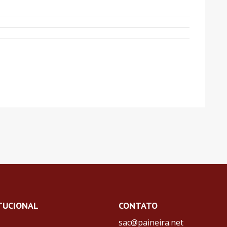
TUCIONAL
CONTATO
sac@paineira.net