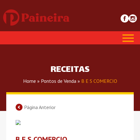
RECEITAS
Home
»
Pontos de Venda
»
B E S COMERCIO
Página Anterior
B E S COMERCIO