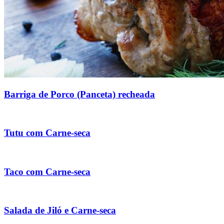
Barriga de Porco (Panceta) recheada
Tutu com Carne-seca
Taco com Carne-seca
Salada de Jiló e Carne-seca