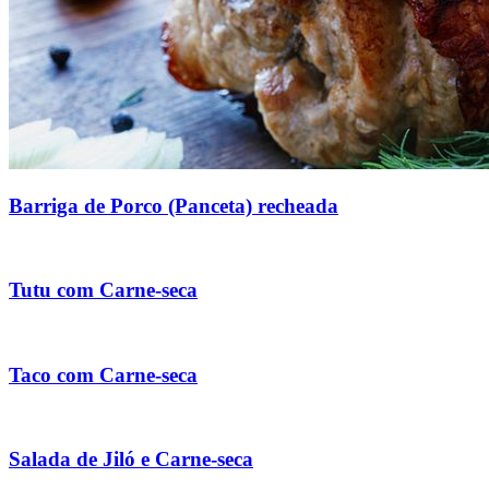
Barriga de Porco (Panceta) recheada
Tutu com Carne-seca
Taco com Carne-seca
Salada de Jiló e Carne-seca