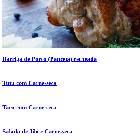
Barriga de Porco (Panceta) recheada
Tutu com Carne-seca
Taco com Carne-seca
Salada de Jiló e Carne-seca