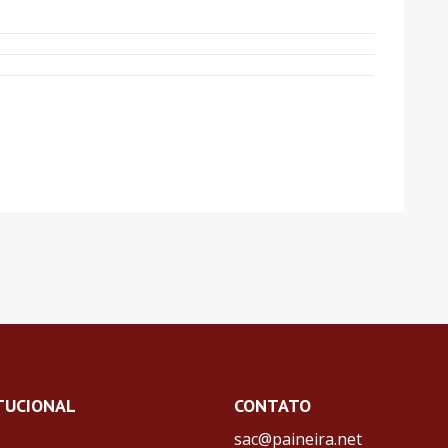
TUCIONAL
CONTATO
sac@paineira.net