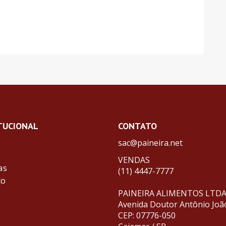
TUCIONAL
CONTATO
sac@paineira.net
VENDAS
as
(11) 4447-7777
to
PAINEIRA ALIMENTOS LTD
Avenida Doutor Antônio Joã
CEP: 07776-050