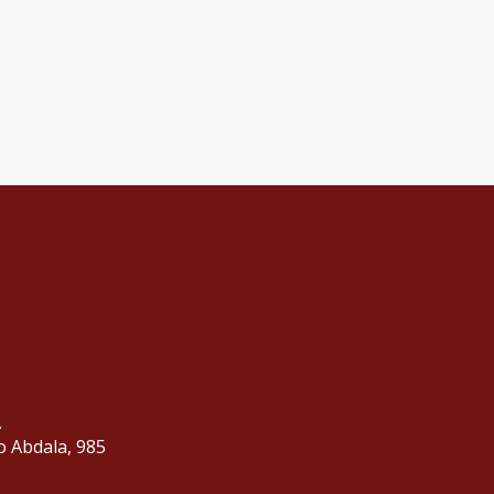
A
o Abdala, 985