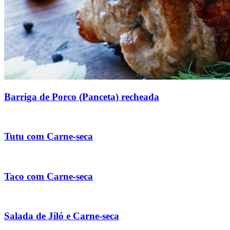
Barriga de Porco (Panceta) recheada
Tutu com Carne-seca
Taco com Carne-seca
Salada de Jiló e Carne-seca