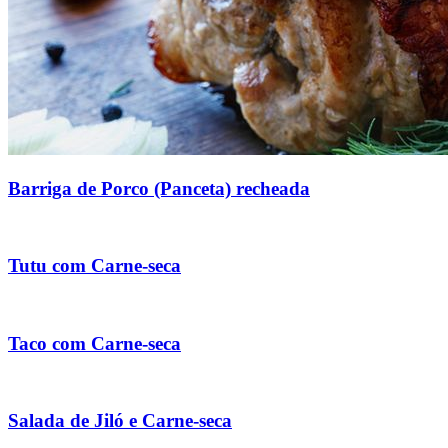
Barriga de Porco (Panceta) recheada
Tutu com Carne-seca
Taco com Carne-seca
Salada de Jiló e Carne-seca