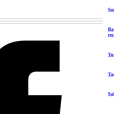
So
Ba
re
Tu
Ta
Sa