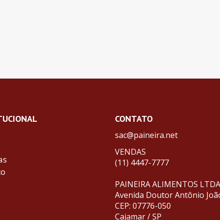
TUCIONAL
CONTATO
sac@paineira.net
VENDAS
as
(11) 4447-7777
to
PAINEIRA ALIMENTOS LTD
Avenida Doutor Antônio Joã
CEP: 07776-050
Cajamar / SP