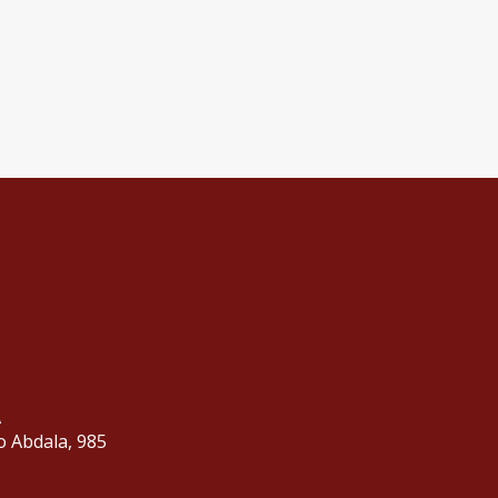
A
o Abdala, 985