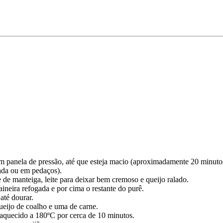
m panela de pressão, até que esteja macio (aproximadamente 20 minutos
ada ou em pedaços).
de manteiga, leite para deixar bem cremoso e queijo ralado.
neira refogada e por cima o restante do purê.
até dourar.
eijo de coalho e uma de carne.
-aquecido a 180ºC por cerca de 10 minutos.