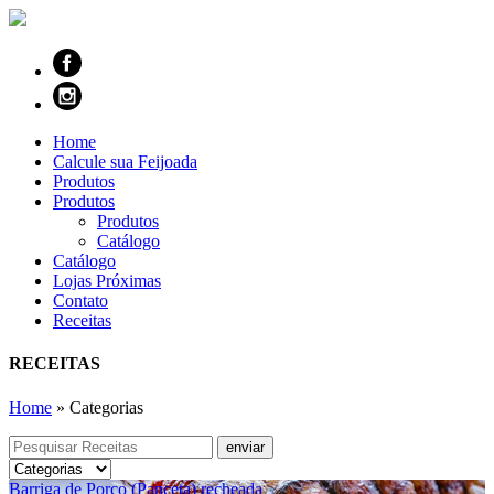
Home
Calcule sua Feijoada
Produtos
Produtos
Produtos
Catálogo
Catálogo
Lojas Próximas
Contato
Receitas
RECEITAS
Home
»
Categorias
Barriga de Porco (Panceta) recheada