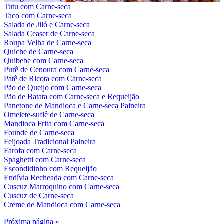
Tutu com Carne-seca
Taco com Carne-seca
Salada de Jiló e Carne-seca
Salada Ceaser de Carne-seca
Roupa Velha de Carne-seca
Quiche de Carne-seca
Quibebe com Carne-seca
Purê de Cenoura com Carne-seca
Patê de Ricota com Carne-seca
Pão de Queijo com Carne-seca
Pão de Batata com Carne-seca e Requeijão
Panetone de Mandioca e Carne-seca Paineira
Omelete-suflê de Carne-seca
Mandioca Frita com Carne-seca
Founde de Carne-seca
Feijoada Tradicional Paineira
Farofa com Carne-seca
Spaghetti com Carne-seca
Escondidinho com Requeijão
Endívia Recheada com Carne-seca
Cuscuz Marroquino com Carne-seca
Cuscuz de Carne-seca
Creme de Mandioca com Carne-seca
Próxima página »