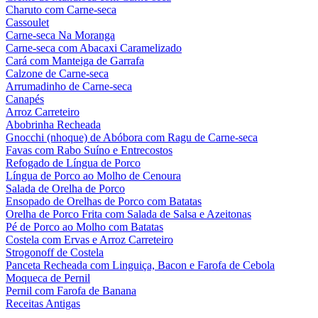
Charuto com Carne-seca
Cassoulet
Carne-seca Na Moranga
Carne-seca com Abacaxi Caramelizado
Cará com Manteiga de Garrafa
Calzone de Carne-seca
Arrumadinho de Carne-seca
Canapés
Arroz Carreteiro
Abobrinha Recheada
Gnocchi (nhoque) de Abóbora com Ragu de Carne-seca
Favas com Rabo Suíno e Entrecostos
Refogado de Língua de Porco
Língua de Porco ao Molho de Cenoura
Salada de Orelha de Porco
Ensopado de Orelhas de Porco com Batatas
Orelha de Porco Frita com Salada de Salsa e Azeitonas
Pé de Porco ao Molho com Batatas
Costela com Ervas e Arroz Carreteiro
Strogonoff de Costela
Panceta Recheada com Linguiça, Bacon e Farofa de Cebola
Moqueca de Pernil
Pernil com Farofa de Banana
Receitas Antigas